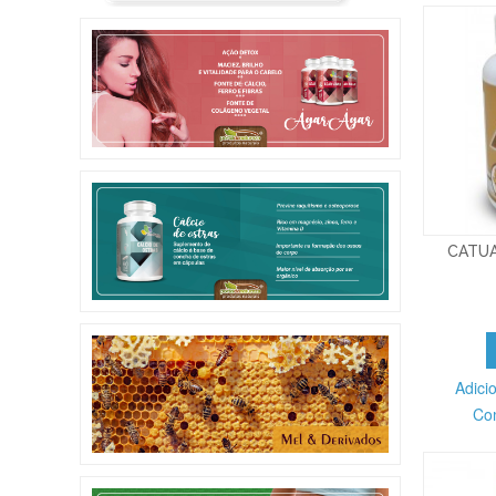
CATUA
Adici
Co